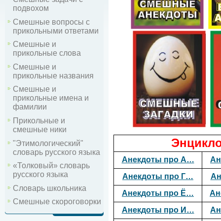
подвохом
Смешные вопросы с
прикольными ответами
Смешные и
прикольные слова
Смешные и
прикольные названия
Смешные и
прикольные имена и
фамилии
Прикольные и
смешные ники
Энцикло
"Этимологический"
словарь русского языка
Анекдоты про А…
Ан
«Толковый» словарь
русского языка
Анекдоты про Г…
Ан
Словарь школьника
Анекдоты про Ё…
Ан
Смешные скороговорки
Анекдоты про И…
Ан